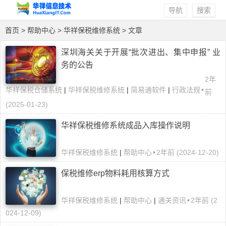
导航
搜索
首页
>
帮助中心
>
华祥保税维修系统
> 文章
深圳海关关于开展“批次进出、集中申报” 业
务的公告
2年
华祥保税仓储系统
|
华祥保税维修系统
|
简易通软件
|
行政法规
•
前
(2025-01-23)
华祥保税维修系统成品入库操作说明
华祥保税维修系统
|
帮助中心
•
2年前 (2024-12-20)
保税维修erp物料耗用核算方式
华祥保税维修系统
|
帮助中心
|
通关资讯
•
2年前 (2
024-12-09)