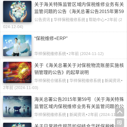
关于海关特殊监管区域内保税维修业务有关
监管问题的公告（海关总署公告2015年第59
号）
公告资讯
|
华祥保税维修系统
|
帮助中心
•
2年前 (2
024-12-04)
“保税维修+ERP”
华祥保税维修系统
•
2年前 (2024-11-12)
关于《海关总署关于对保税物流账册实施核
销管理的公告》的起草说明
华祥保税仓储系统
|
华祥保税维修系统
|
新闻资讯
•
2年前 (2024-11-03)
海关总署公告2015年第59号（关于海关特殊
监管区域内保税维修业务有关监管问题的公
告）
华祥保税维修系统
|
新闻资讯
•
2年前 (2024-11-03)
关于日常操作规范如何结合华祥保税维修相