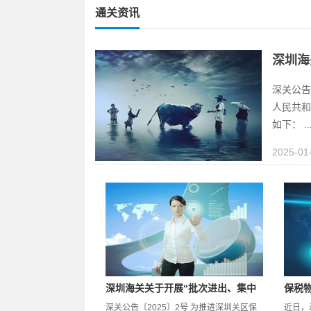
通关资讯
深圳海
深关公告
人民共和
如下： ..
2025-01
深圳海关关于开展“批次进出、集中
保税
申报” 业务的公告
深关公告〔2025〕2号 为推进深圳关区保
近日，