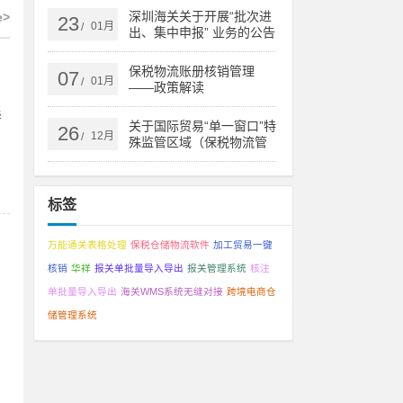
深圳海关关于开展“批次进
e>
23
01月
/
出、集中申报” 业务的公告
保税物流账册核销管理
07
01月
/
——政策解读
华
关于国际贸易“单一窗口”特
26
12月
/
殊监管区域（保税物流管
理）系统更新的通知
标签
万能通关表格处理
保税仓储物流软件
加工贸易一键
核销
华祥
报关单批量导入导出
报关管理系统
核注
单批量导入导出
海关WMS系统无缝对接
跨境电商仓
储管理系统