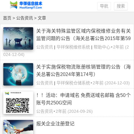
导航
搜索
首页
>
公告资讯
> 文章
关于海关特殊监管区域内保税维修业务有关
监管问题的公告（海关总署公告2015年第59
号）
公告资讯
|
华祥保税维修系统
|
帮助中心
•
2年前 (2
024-12-04)
关于实施保税物流账册核销管理的公告（海
关总署公告2024年第174号）
公告资讯
|
华祥保税仓储系统
•
2年前 (2024-12-03)
！！活动：申请域名 免费送域名邮箱 含50个
账号共250G空间
公告资讯
•
2年前 (2024-09-26)
报关企业注册登记