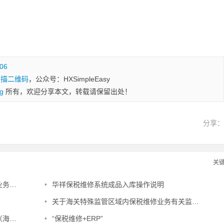
506
扫描二维码
，公众号：HXSimpleEasy
g
所有，欢迎分享本文，转载请保留出处！
分享
关
公告
•
华祥保税维修系统成品入库操作说明
•
关于海关特殊监管区域内保税维修业务有关监管问题的公告（海关总署公告2015年第59号）
7号）
•
“保税维修+ERP”