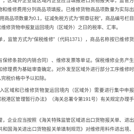
），区域外企业或区域内企业应当填报进口货物报关单，监管
修货物和维修费用分列商品项填报。已维修货物商品项数量为实际
用商品项数量为0.1，征减免税方式为“照章征税”，商品编号栏
已维修货物申报复运回境内（区域外）之日的税率、汇率。
，监管方式为“保税维修”（代码1371），商品名称按已维修
有保修条款的内销合同）、维修发票等单证。保税维修业务产
和修理费为基础审查确定。对外发至区域外进行部分工序维修
从完税价格中予以扣除。
入区域和已维修货物复运回境内（区域外）需要进行集中申
税港区管理暂行办法》（海关总署令第191号）有关规定办理
理，企业应当按照《海关特殊监管区域进出口货物报关单、进
共和国海关进出口货物报关单填制规范》对维修用料件进出境