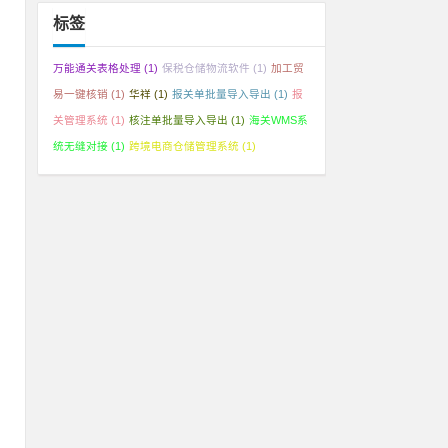
标签
万能通关表格处理
(1)
保税仓储物流软件
(1)
加工贸
易一键核销
(1)
华祥
(1)
报关单批量导入导出
(1)
报
维
关管理系统
(1)
核注单批量导入导出
(1)
海关WMS系
统无缝对接
(1)
跨境电商仓储管理系统
(1)
。
管
监
”