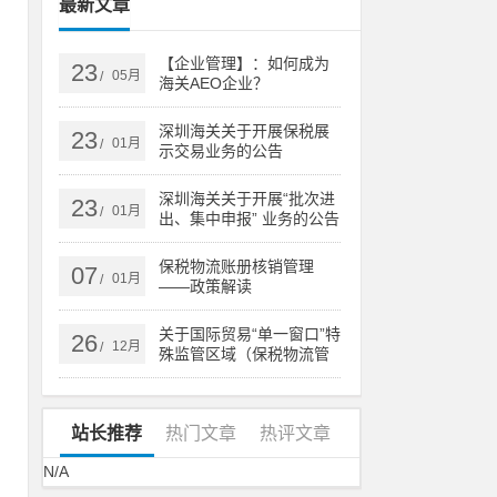
最新文章
【企业管理】：如何成为
23
05月
/
海关AEO企业？
深圳海关关于开展保税展
23
01月
/
示交易业务的公告
深圳海关关于开展“批次进
23
01月
/
出、集中申报” 业务的公告
保税物流账册核销管理
07
01月
/
销
——政策解读
关于国际贸易“单一窗口”特
26
12月
/
殊监管区域（保税物流管
理）系统更新的通知
修
站长推荐
热门文章
热评文章
N/A
跟