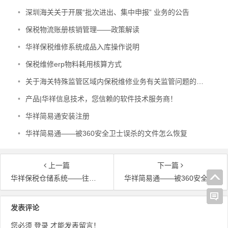
•
深圳海关关于开展“批次进出、集中申报” 业务的公告
•
保税物流账册核销管理——政策解读
•
华祥保税维修系统成品入库操作说明
•
保税维修erp物料耗用核算方式
•
关于海关特殊监管区域内保税维修业务有关监管问题的公告（海关总署公告2015年第59号）
•
产品|华祥信息技术，您信赖的软件技术服务商！
•
华祥简易通安装注册
•
华祥简易通——被360安全卫士误杀的文件怎么恢复
上一篇
下一篇
华祥保税仓储系统——往来单位
华祥简易通——被360安全卫士误杀的文件怎么恢复
文
发表评论
章
您必须
登录
才能发表留言！
导