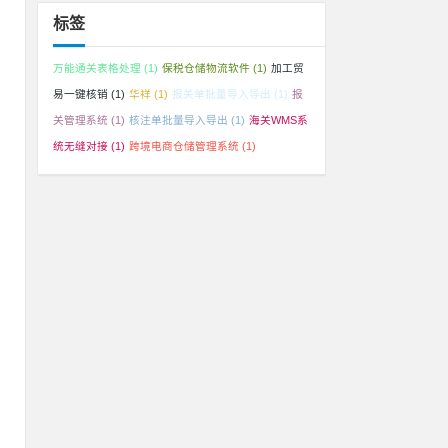
开
标签
万能通关表格处理
(1)
保税仓储物流软件
(1)
加工贸
易一键核销
(1)
华祥
(1)
报关单批量导入导出
(1)
报
关管理系统
(1)
核注单批量导入导出
(1)
海关WMS系
品
统无缝对接
(1)
跨境电商仓储管理系统
(1)
排