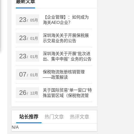
最新文章
【企业管理】：如何成为
23
05月
/
海关AEO企业？
深圳海关关于开展保税展
23
01月
/
示交易业务的公告
深圳海关关于开展“批次进
23
01月
/
出、集中申报” 业务的公告
保税物流账册核销管理
07
01月
/
——政策解读
关于国际贸易“单一窗口”特
26
12月
/
殊监管区域（保税物流管
理）系统更新的通知
站长推荐
热门文章
热评文章
N/A